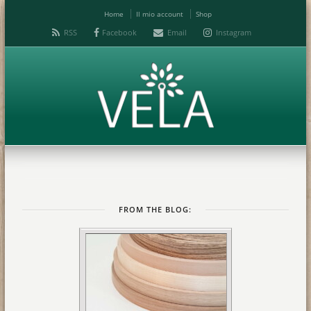
Home
Il mio account
Shop
RSS
Facebook
Email
Instagram
FROM THE BLOG: