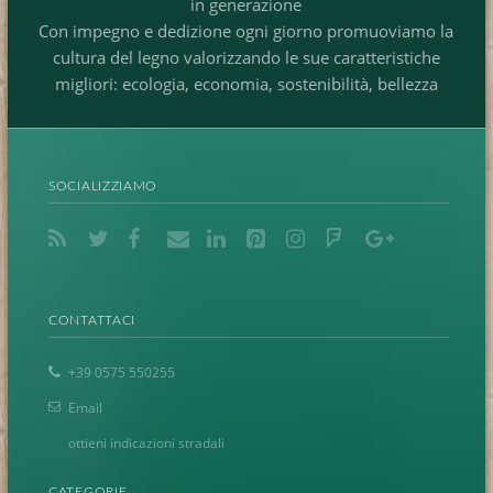
in generazione
Con impegno e dedizione ogni giorno promuoviamo la
cultura del legno valorizzando le sue caratteristiche
migliori: ecologia, economia, sostenibilità, bellezza
SOCIALIZZIAMO
CONTATTACI
+39 0575 550255
Email
ottieni indicazioni stradali
CATEGORIE