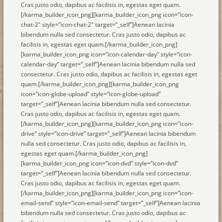
Cras justo odio, dapibus ac facilisis in, egestas eget quam.
[/karma_builder_icon_png][karma_builder_icon_png icon=”icon-
chat-2″ style=”icon-chat-2″ target=”_self”]Aenean lacinia
bibendum nulla sed consectetur. Cras justo odio, dapibus ac
facilisis in, egestas eget quam.[/karma_builder_icon_png]
[karma_builder_icon_png icon=”icon-calendar-day” style=”icon-
calendar-day” target=”_self”]Aenean lacinia bibendum nulla sed
consectetur. Cras justo odio, dapibus ac facilisis in, egestas eget
quam.[/karma_builder_icon_png][karma_builder_icon_png
icon=”icon-globe-upload” style=”icon-globe-upload”
target=”_self”]Aenean lacinia bibendum nulla sed consectetur.
Cras justo odio, dapibus ac facilisis in, egestas eget quam.
[/karma_builder_icon_png][karma_builder_icon_png icon=”icon-
drive” style=”icon-drive” target=”_self”]Aenean lacinia bibendum
nulla sed consectetur. Cras justo odio, dapibus ac facilisis in,
egestas eget quam.[/karma_builder_icon_png]
[karma_builder_icon_png icon=”icon-dvd” style=”icon-dvd”
target=”_self”]Aenean lacinia bibendum nulla sed consectetur.
Cras justo odio, dapibus ac facilisis in, egestas eget quam.
[/karma_builder_icon_png][karma_builder_icon_png icon=”icon-
email-send” style=”icon-email-send” target=”_self”]Aenean lacinia
bibendum nulla sed consectetur. Cras justo odio, dapibus ac