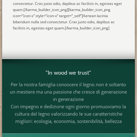
consectetur. Cras justo odio, dapibus ac facilisis in, egestas eget
quam.[/karma_builder_icon_png][karma_builder_icon_png
icon=”icon-x” style=”icon-x” target=”_self”]Aenean lacinia
bibendum nulla sed consectetur. Cras justo odio, dapibus ac
facilisis in, egestas eget quam.[/karma_builder_icon_png]
"In wood we trust"
Per la nostra famiglia conoscere il legno non è soltanto
un mestiere ma una passione che cresce di generazione
in generazione
Con impegno e dedizione ogni giorno promuoviamo la
cultura del legno valorizzando le sue caratteristiche
migliori: ecologia, economia, sostenibilità, bellezza