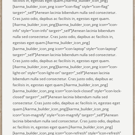
facilisis in, egestas eget quam.[/karma_builder_icon_png]
[karma_builder_icon_png icon=”icon-flag” style=”icon-flag”
target=”_self”]Aenean lacinia bibendum nulla sed consectetur.
Cras justo odio, dapibus ac facilisis in, egestas eget quam.
[/karma_builder_icon_png][karma_builder_icon_png icon=”icon-
info” style=”icon-info” target=”_self”]Aenean lacinia bibendum
nulla sed consectetur. Cras justo odio, dapibus ac facilisis in,
egestas eget quam.[/karma_builder_icon_png]
[karma_builder_icon_png icon=”icon-laptop” style=”icon-laptop”
target=”_self”]Aenean lacinia bibendum nulla sed consectetur.
Cras justo odio, dapibus ac facilisis in, egestas eget quam.
[/karma_builder_icon_png][karma_builder_icon_png icon=”icon-
light-on” style=”icon-light-on” target=”_self”]Aenean lacinia
bibendum nulla sed consectetur. Cras justo odio, dapibus ac
facilisis in, egestas eget quam.[/karma_builder_icon_png]
[karma_builder_icon_png icon=”icon-lock-closed” style=”icon-lock-
closed” target=”_self”]Aenean lacinia bibendum nulla sed
consectetur. Cras justo odio, dapibus ac facilisis in, egestas eget
quam.[/karma_builder_icon_png][karma_builder_icon_png
icon=”icon-magnify” style=”icon-magnify” target=”_self”]Aenean
lacinia bibendum nulla sed consectetur. Cras justo odio, dapibus
ac facilisis in, egestas eget quam.[/karma_builder_icon_png]
[karma_builder_icon_png icon=”icon-refresh” style=”icon-refresh”