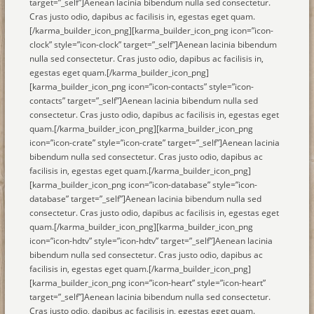
target=”_self”]Aenean lacinia bibendum nulla sed consectetur.
Cras justo odio, dapibus ac facilisis in, egestas eget quam.
[/karma_builder_icon_png][karma_builder_icon_png icon=”icon-
clock” style=”icon-clock” target=”_self”]Aenean lacinia bibendum
nulla sed consectetur. Cras justo odio, dapibus ac facilisis in,
egestas eget quam.[/karma_builder_icon_png]
[karma_builder_icon_png icon=”icon-contacts” style=”icon-
contacts” target=”_self”]Aenean lacinia bibendum nulla sed
consectetur. Cras justo odio, dapibus ac facilisis in, egestas eget
quam.[/karma_builder_icon_png][karma_builder_icon_png
icon=”icon-crate” style=”icon-crate” target=”_self”]Aenean lacinia
bibendum nulla sed consectetur. Cras justo odio, dapibus ac
facilisis in, egestas eget quam.[/karma_builder_icon_png]
[karma_builder_icon_png icon=”icon-database” style=”icon-
database” target=”_self”]Aenean lacinia bibendum nulla sed
consectetur. Cras justo odio, dapibus ac facilisis in, egestas eget
quam.[/karma_builder_icon_png][karma_builder_icon_png
icon=”icon-hdtv” style=”icon-hdtv” target=”_self”]Aenean lacinia
bibendum nulla sed consectetur. Cras justo odio, dapibus ac
facilisis in, egestas eget quam.[/karma_builder_icon_png]
[karma_builder_icon_png icon=”icon-heart” style=”icon-heart”
target=”_self”]Aenean lacinia bibendum nulla sed consectetur.
Cras justo odio, dapibus ac facilisis in, egestas eget quam.