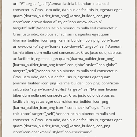
url=”#” target=”_self”]Aenean lacinia bibendum nulla sed
consectetur. Cras justo odio, dapibus ac facilisis in, egestas eget
quam.[/karma_builder_icon_png][karma_builder_icon_png
icon=”icon-arrow-down-a” style=”icon-arrow-down-a”
target=”_self”]Aenean lacinia bibendum nulla sed consectetur.
Cras justo odio, dapibus ac facilisis in, egestas eget quam.
[/karma_builder_icon_png][karma_builder_icon_png icon=”icon-
arrow-down-b” style=”icon-arrow-down-b” target=”_self”]Aenean
lacinia bibendum nulla sed consectetur. Cras justo odio, dapibus
ac facilisis in, egestas eget quam.[/karma_builder_icon_png]
[karma_builder_icon_png icon=”icon-globe” style=”icon-globe”
target=”_self”]Aenean lacinia bibendum nulla sed consectetur.
Cras justo odio, dapibus ac facilisis in, egestas eget quam.
[/karma_builder_icon_png][karma_builder_icon_png icon=”icon-
calculator” style=”icon-checklist” target=”_self”]Aenean lacinia
bibendum nulla sed consectetur. Cras justo odio, dapibus ac
facilisis in, egestas eget quam.[/karma_builder_icon_png]
[karma_builder_icon_png icon=”icon-checklist” style=”icon-
calculator” target=”_self”]Aenean lacinia bibendum nulla sed
consectetur. Cras justo odio, dapibus ac facilisis in, egestas eget
quam.[/karma_builder_icon_png][karma_builder_icon_png
icon=”icon-checkmark” style=”icon-checkmark”