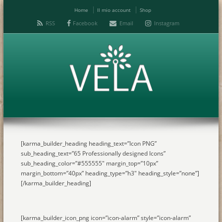
Home
Il mio account
Shop
RSS
Facebook
Email
Instagram
[karma_builder_heading heading_text=”Icon PNG”
sub_heading_text=”65 Professionally designed Icons”
sub_heading_color=”#555555″ margin_top=”10px”
margin_bottom=”40px” heading_type=”h3″ heading_style=”none”]
[/karma_builder_heading]
[karma_builder_icon_png icon=”icon-alarm” style=”icon-alarm”