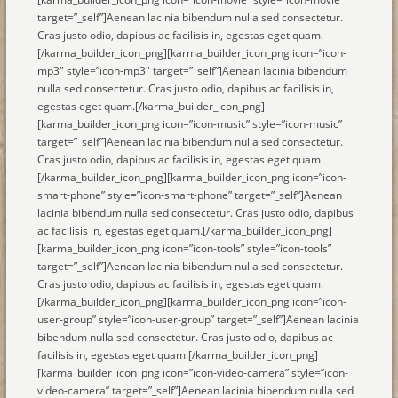
target=”_self”]Aenean lacinia bibendum nulla sed consectetur.
Cras justo odio, dapibus ac facilisis in, egestas eget quam.
[/karma_builder_icon_png][karma_builder_icon_png icon=”icon-
mp3″ style=”icon-mp3″ target=”_self”]Aenean lacinia bibendum
nulla sed consectetur. Cras justo odio, dapibus ac facilisis in,
egestas eget quam.[/karma_builder_icon_png]
[karma_builder_icon_png icon=”icon-music” style=”icon-music”
target=”_self”]Aenean lacinia bibendum nulla sed consectetur.
Cras justo odio, dapibus ac facilisis in, egestas eget quam.
[/karma_builder_icon_png][karma_builder_icon_png icon=”icon-
smart-phone” style=”icon-smart-phone” target=”_self”]Aenean
lacinia bibendum nulla sed consectetur. Cras justo odio, dapibus
ac facilisis in, egestas eget quam.[/karma_builder_icon_png]
[karma_builder_icon_png icon=”icon-tools” style=”icon-tools”
target=”_self”]Aenean lacinia bibendum nulla sed consectetur.
Cras justo odio, dapibus ac facilisis in, egestas eget quam.
[/karma_builder_icon_png][karma_builder_icon_png icon=”icon-
user-group” style=”icon-user-group” target=”_self”]Aenean lacinia
bibendum nulla sed consectetur. Cras justo odio, dapibus ac
facilisis in, egestas eget quam.[/karma_builder_icon_png]
[karma_builder_icon_png icon=”icon-video-camera” style=”icon-
video-camera” target=”_self”]Aenean lacinia bibendum nulla sed