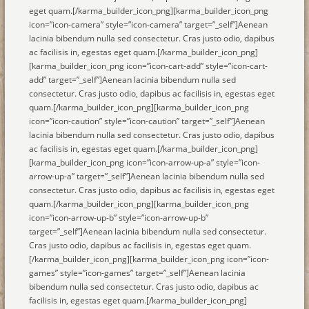
eget quam.[/karma_builder_icon_png][karma_builder_icon_png
icon=”icon-camera” style=”icon-camera” target=”_self”]Aenean
lacinia bibendum nulla sed consectetur. Cras justo odio, dapibus
ac facilisis in, egestas eget quam.[/karma_builder_icon_png]
[karma_builder_icon_png icon=”icon-cart-add” style=”icon-cart-
add” target=”_self”]Aenean lacinia bibendum nulla sed
consectetur. Cras justo odio, dapibus ac facilisis in, egestas eget
quam.[/karma_builder_icon_png][karma_builder_icon_png
icon=”icon-caution” style=”icon-caution” target=”_self”]Aenean
lacinia bibendum nulla sed consectetur. Cras justo odio, dapibus
ac facilisis in, egestas eget quam.[/karma_builder_icon_png]
[karma_builder_icon_png icon=”icon-arrow-up-a” style=”icon-
arrow-up-a” target=”_self”]Aenean lacinia bibendum nulla sed
consectetur. Cras justo odio, dapibus ac facilisis in, egestas eget
quam.[/karma_builder_icon_png][karma_builder_icon_png
icon=”icon-arrow-up-b” style=”icon-arrow-up-b”
target=”_self”]Aenean lacinia bibendum nulla sed consectetur.
Cras justo odio, dapibus ac facilisis in, egestas eget quam.
[/karma_builder_icon_png][karma_builder_icon_png icon=”icon-
games” style=”icon-games” target=”_self”]Aenean lacinia
bibendum nulla sed consectetur. Cras justo odio, dapibus ac
facilisis in, egestas eget quam.[/karma_builder_icon_png]