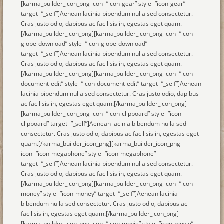
[karma_builder_icon_png icon=”icon-gear” style=”icon-gear”
target=”_self”]Aenean lacinia bibendum nulla sed consectetur.
Cras justo odio, dapibus ac facilisis in, egestas eget quam.
[/karma_builder_icon_png][karma_builder_icon_png icon=”icon-
globe-download” style=”icon-globe-download”
target=”_self”]Aenean lacinia bibendum nulla sed consectetur.
Cras justo odio, dapibus ac facilisis in, egestas eget quam.
[/karma_builder_icon_png][karma_builder_icon_png icon=”icon-
document-edit” style=”icon-document-edit” target=”_self”]Aenean
lacinia bibendum nulla sed consectetur. Cras justo odio, dapibus
ac facilisis in, egestas eget quam.[/karma_builder_icon_png]
[karma_builder_icon_png icon=”icon-clipboard” style=”icon-
clipboard” target=”_self”]Aenean lacinia bibendum nulla sed
consectetur. Cras justo odio, dapibus ac facilisis in, egestas eget
quam.[/karma_builder_icon_png][karma_builder_icon_png
icon=”icon-megaphone” style=”icon-megaphone”
target=”_self”]Aenean lacinia bibendum nulla sed consectetur.
Cras justo odio, dapibus ac facilisis in, egestas eget quam.
[/karma_builder_icon_png][karma_builder_icon_png icon=”icon-
money” style=”icon-money” target=”_self”]Aenean lacinia
bibendum nulla sed consectetur. Cras justo odio, dapibus ac
facilisis in, egestas eget quam.[/karma_builder_icon_png]
[karma_builder_icon_png icon=”icon-movie” style=”icon-movie”