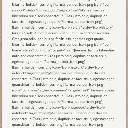
[/karma_builder_icon_png][karma_builder_icon_png icon=”icon-
support” style=”icon-support” target=”_self”]Aenean lacinia
bibendum nulla sed consectetur. Cras justo odio, dapibus ac
facilisis in, egestas eget quam.[/karma_builder_icon_png]
[karma_builder_icon_png icon=”icon-history” style=”icon-history”
target=”_self”]Aenean lacinia bibendum nulla sed consectetur.
Cras justo odio, dapibus ac facilisis in, egestas eget quam.
[/karma_builder_icon_png][karma_builder_icon_png icon=”icon-
home” style=”icon-home” target=”_self”]Aenean lacinia bibendum
nulla sed consectetur. Cras justo odio, dapibus ac facilisis in,
egestas eget quam.[/karma_builder_icon_png]
[karma_builder_icon_png icon=”icon-network” style=”icon-
network” target=”_self”]Aenean lacinia bibendum nulla sed
consectetur. Cras justo odio, dapibus ac facilisis in, egestas eget
quam.[/karma_builder_icon_png][karma_builder_icon_png
icon=”icon-news” style=”icon-news” target=”_self”]Aenean lacinia
bibendum nulla sed consectetur. Cras justo odio, dapibus ac
facilisis in, egestas eget quam.[/karma_builder_icon_png]
[karma_builder_icon_png icon=”icon-notebook” style=”icon-
notebook” target=”_self”]Aenean lacinia bibendum nulla sed
consectetur. Cras justo odio, dapibus ac facilisis in, egestas eget
quam.[/karma_builder_icon_png][karma_builder_icon_png